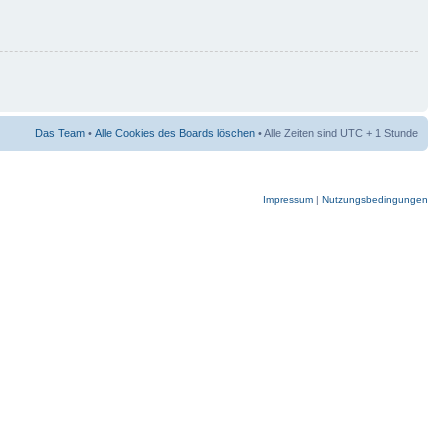
Das Team
•
Alle Cookies des Boards löschen
• Alle Zeiten sind UTC + 1 Stunde
Impressum
|
Nutzungsbedingungen