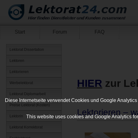
Start
Forum
FAQ
Lektorat Dissertation
Lektoren
Lektorieren
HIER
zur Le
Werbelektorat
Lektorat Diplomarbeit
Diese Internetseite verwendet Cookies und Google Analytics 
Preise Lektorat (Kosten)
Lektorieren – w
This website uses cookies and Google Analytics for 
Lektorin
Lektorat Korrektorat