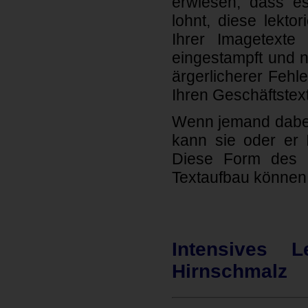
erwiesen, dass e
lohnt, diese lekto
Ihrer Imagetexte
eingestampft und 
ärgerlicherer Fehl
Ihren Geschäftstext
Wenn jemand dabei i
kann sie oder er I
Diese Form des L
Textaufbau können P
Intensives L
Hirnschmalz